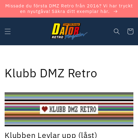
vidare
Missade du första DMZ Retro från 2016? Vi har tryckt
till
en nyutgåva! Säkra ditt exemplar här.
innehåll
Varukor
Klubb DMZ Retro
Klubben Levlar upp (låst)