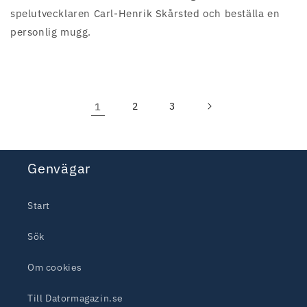
spelutvecklaren Carl-Henrik Skårsted och beställa en
personlig mugg.
1
2
3
Genvägar
Start
Sök
Om cookies
Till Datormagazin.se