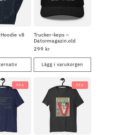
 Hoodie v8
Trucker-keps –
Datormagazin.old
Ordinarie
299 kr
pris
ternativ
Lägg i varukorgen
REA
REA