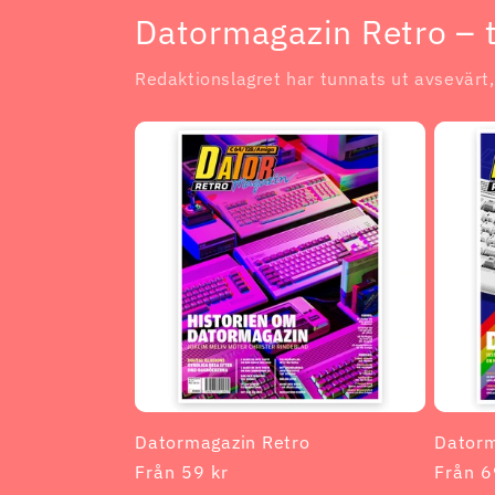
Datormagazin Retro – t
Redaktionslagret har tunnats ut avsevärt,
Datormagazin Retro
Datorm
Ordinarie
Från 59 kr
Ordina
Från 6