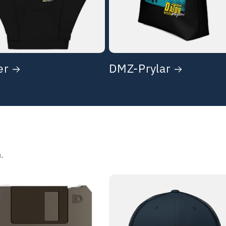
er
DMZ-Prylar
.