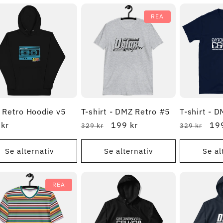
REA
Retro Hoodie v5
T-shirt - DMZ Retro #5
T-shirt - 
narie
kr
Ordinarie
REA-
199 kr
Ordinarie
RE
199
329 kr
329 kr
pris
pris
pris
pri
Se alternativ
Se alternativ
Se al
REA