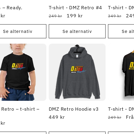
 – Ready.
T-shirt - DMZ Retro #4
T-shirt - 
narie
kr
Ordinarie
REA-
199 kr
Ordinarie
RE
249
249 kr
349 kr
pris
pris
pris
pri
Se alternativ
Se alternativ
Se al
Retro – t-shirt –
DMZ Retro Hoodie v3
T-shirt - 
Ordinarie
449 kr
Ordinarie
RE
Frå
249 kr
narie
kr
pris
pris
pri