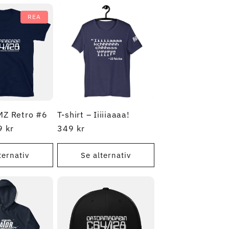
REA
DMZ Retro #6
T-shirt – Iiiiiaaaa!
A-
 kr
Ordinarie
349 kr
s
pris
ternativ
Se alternativ