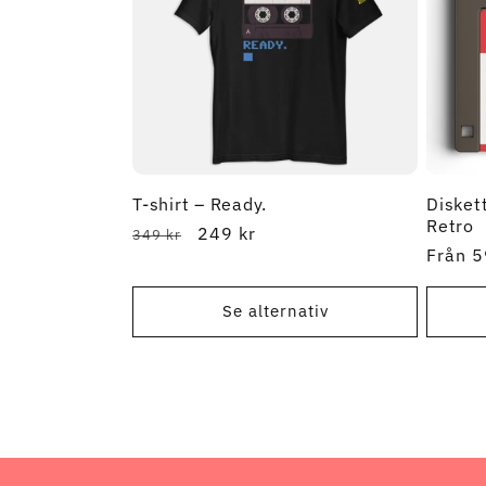
T-shirt – Ready.
Disket
Retro
Ordinarie
REA-
249 kr
349 kr
Ordina
Från 5
pris
pris
pris
Se alternativ