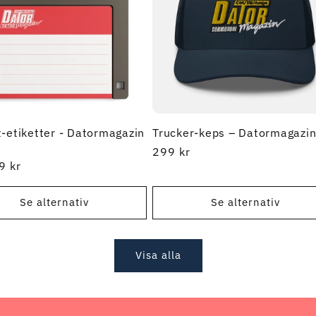
t-etiketter - Datormagazin
Trucker-keps – Datormagazi
Ordinarie
299 kr
rie
9 kr
pris
Se alternativ
Se alternativ
Visa alla