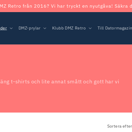
MZ Retro från 2016? Vi har tryckt en nyutgåva! Säkra d
äder
DMZ-prylar
Klubb DMZ Retro
Till Datormagazi
gäng t-shirts och lite annat smått och gott har vi
Sortera efter