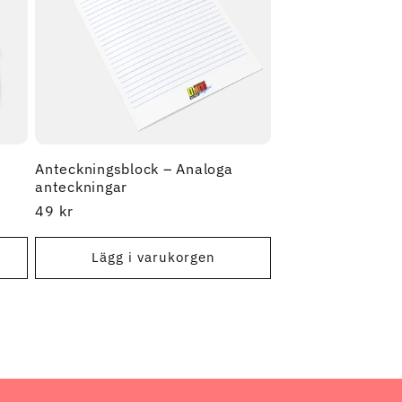
n
Anteckningsblock – Analoga
anteckningar
Ordinarie
49 kr
pris
Lägg i varukorgen