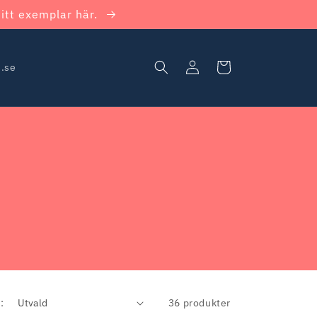
itt exemplar här.
Logga
Varukorg
n.se
in
:
36 produkter