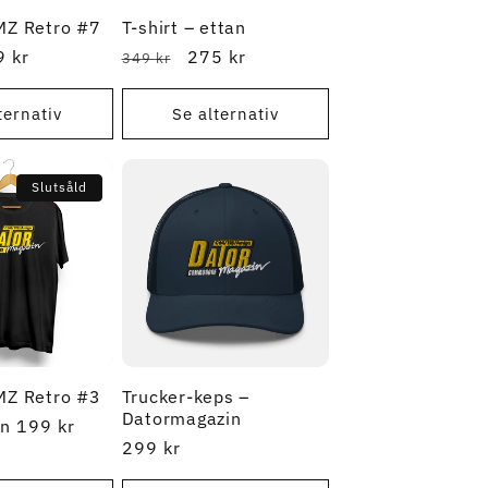
DMZ Retro #7
T-shirt – ettan
A-
 kr
Ordinarie
REA-
275 kr
349 kr
s
pris
pris
ternativ
Se alternativ
Slutsåld
DMZ Retro #3
Trucker-keps –
Datormagazin
A-
n 199 kr
Ordinarie
299 kr
s
pris