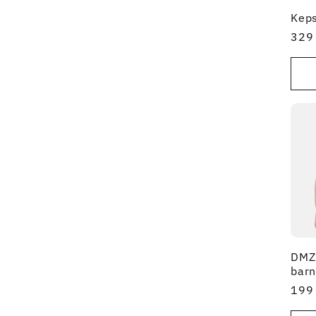
Keps
Ordi
329 
pris
DMZ 
barn
Ordi
199 
pris