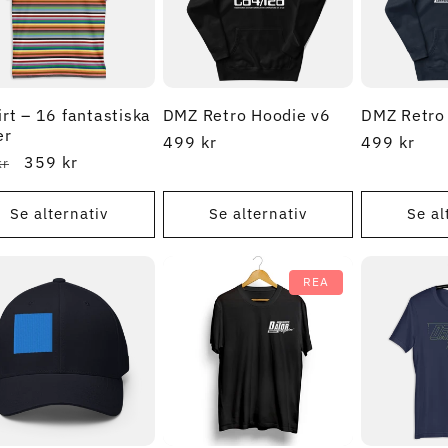
irt – 16 fantastiska
DMZ Retro Hoodie v6
DMZ Retro
er
Ordinarie
499 kr
Ordinarie
499 kr
narie
REA-
359 kr
kr
pris
pris
pris
Se alternativ
Se alternativ
Se al
REA