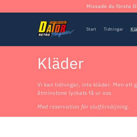
vidare
Missade du första D
till
innehåll
Start
Tidningar
Kl
P
Kläder
r
Vi kan tidningar, inte kläder. Men ett 
åtminstone lyckats få ur oss.
o
Med reservation för slutförsäljning.
d