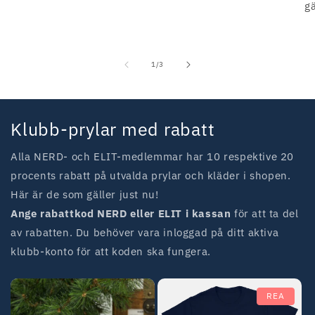
gä
av
1
/
3
Klubb-prylar med rabatt
Alla NERD- och ELIT-medlemmar har 10 respektive 20
procents rabatt på utvalda prylar och kläder i shopen.
Här är de som gäller just nu!
Ange rabattkod NERD eller ELIT i kassan
för att ta del
av rabatten. Du behöver vara inloggad på ditt aktiva
klubb-konto för att koden ska fungera.
REA