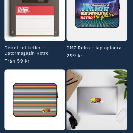
Diskett-etiketter -
DMZ Retro – laptopfodral
Datormagazin Retro
Ordinarie
299 kr
Ordinarie
Från 59 kr
pris
pris