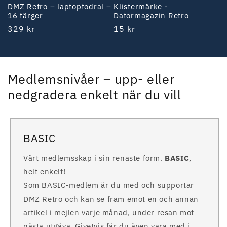
DMZ Retro – laptopfodral –
Klistermärke -
16 färger
Datormagazin Retro
Ordinarie
329 kr
Ordinarie
15 kr
pris
pris
Medlemsnivåer – upp- eller
nedgradera enkelt när du vill
BASIC
Vårt medlemsskap i sin renaste form.
BASIC
,
helt enkelt!
Som BASIC-medlem är du med och supportar
DMZ Retro och kan se fram emot en och annan
artikel i mejlen varje månad, under resan mot
nästa utgåva. Givetvis får du även vara med i