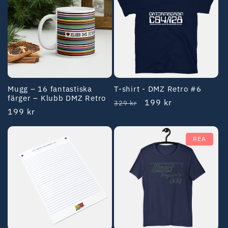
Mugg – 16 fantastiska
T-shirt - DMZ Retro #6
färger – Klubb DMZ Retro
Ordinarie
REA-
199 kr
329 kr
Ordinarie
199 kr
pris
pris
pris
REA