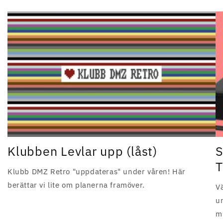
Klubben Levlar upp (låst)
S
T
Klubb DMZ Retro "uppdateras" under våren! Här
berättar vi lite om planerna framöver.
Vä
u
mi