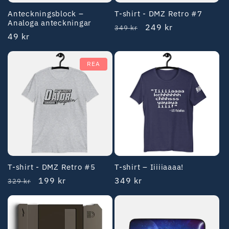
Anteckningsblock –
T-shirt - DMZ Retro #7
Analoga anteckningar
Ordinarie
REA-
249 kr
349 kr
Ordinarie
49 kr
pris
pris
pris
REA
T-shirt - DMZ Retro #5
T-shirt – Iiiiiaaaa!
Ordinarie
REA-
199 kr
Ordinarie
349 kr
329 kr
pris
pris
pris