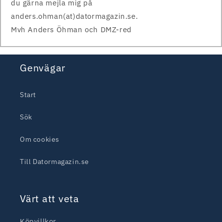
du gärna mejla mig på
anders.ohman(at)datormagazin.se.
Mvh Anders Öhman och DMZ-red
Genvägar
Start
Sök
Om cookies
Till Datormagazin.se
Värt att veta
Köpvillkor