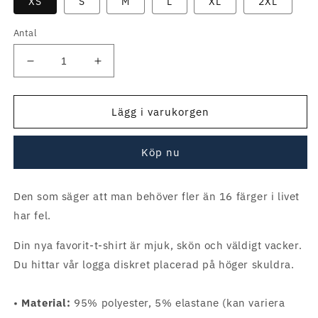
XS
S
M
L
XL
2XL
Antal
Minska
Öka
antal
antal
av
av
T-
T-
Lägg i varukorgen
shirt
shirt
–
–
Köp nu
16
16
fantastiska
fantastiska
färger
färger
Den som säger att man behöver fler än 16 färger i livet
har fel.
Din nya favorit-t-shirt är mjuk, skön och väldigt vacker.
Du hittar vår logga diskret placerad på höger skuldra.
•
Material:
95% polyester, 5% elastane (kan variera