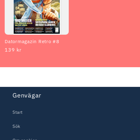
Datormagazin Retro #8
Ordinarie
139 kr
pris
Genvägar
Start
Sök