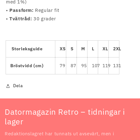
med 1%)
•
Passform:
Regular fit
•
Tvättråd
:
30 grader
Storleksguide
XS
S
M
L
XL
2XL
Bröstvidd (cm)
79
87
95
107
119
131
Dela
Datormagazin Retro – tidningar i
lager
Redaktionslagret har tunnats ut avsevärt, men i