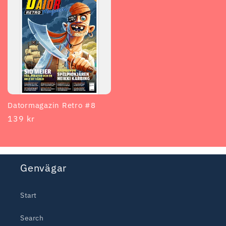
Datormagazin Retro #8
Regular
139 kr
price
Genvägar
Start
Search