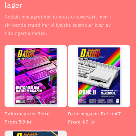
lager
Redaktionslagret har tunnats ut avsevärt, men i
skrivande stund har vi fysiska exemplar kvar av
tidningarna nedan.
Datormagazin Retro
Datormagazin Retro #7
Regular
From 59 kr
Regular
From 69 kr
price
price