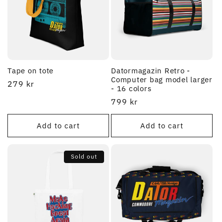
t
i
o
Tape on tote
Datormagazin Retro -
n
Computer bag model larger
Regular
279 kr
- 16 colors
:
price
Regular
799 kr
price
Add to cart
Add to cart
Sold out