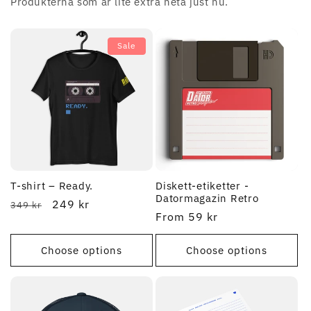
Produkterna som är lite extra heta just nu.
Sale
T-shirt – Ready.
Diskett-etiketter -
Datormagazin Retro
Regular
Sale
249 kr
349 kr
Regular
From 59 kr
price
price
price
Choose options
Choose options