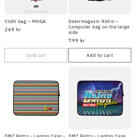
Cloth bag – MHGA
Datormagazin Retro –
Computer bag on the large
Regular
249 kr
side
price
Regular
799 kr
price
Sold out
Add to cart
DMZ Retro - Laptop Case -
DMZ Retro - Laptop Case