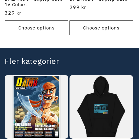
16 Colors
Regular
299 kr
Regular
329 kr
price
price
Choose options
Choose options
Fler kategorier