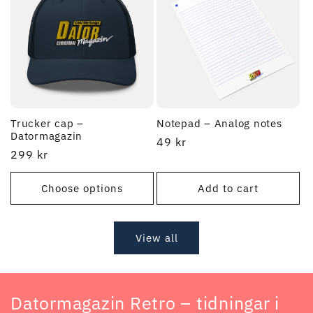
Trucker cap –
Notepad – Analog notes
Datormagazin
Regular
49 kr
Regular
299 kr
price
price
Choose options
Add to cart
View all
Datormagazin Retro – tidningar i