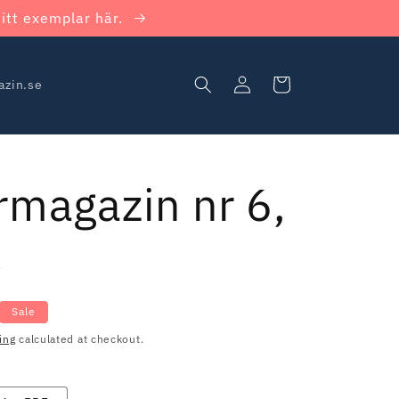
itt exemplar här.
Log
Cart
azin.se
in
rmagazin nr 6,
8
Sale
ing
calculated at checkout.