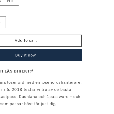
 6 – PDF
Increase
quantity
for
in
Datormagazin
Add to cart
nr
6,
Buy it now
2018
H LÄS DIREKT!*
 dina lösenord med en lösenordshanterare!
nr 6, 2018 testar vi tre av de bästa
 Lastpass, Dashlane och 1password – och
 som passar bäst för just dig.