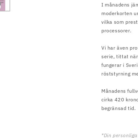
I månadens jäm
moderkorten ur
vilka som pres
processorer.
Vi har även pr
serie, tittat 
fungerar i Sver
röststyrning m
Månadens fullv
cirka 420 krono
begränsad tid.
*Din personliga