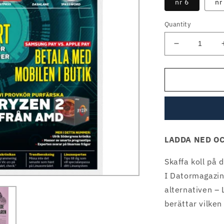
nr 6
nr
Quantity
Decrease
quantity
for
Datormagaz
nr
6,
2018
LADDA NED OC
Skaffa koll på
I Datormagazin 
alternativen –
berättar vilken