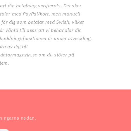
nart din betalning verifierats. Det sker
etalar med PayPal/kort, men manuell
 för dig som betalar med Swish, vilket
år vänta till dess att vi behandlar din
dladdningsfunktionen är under utveckling,
ra av dig till
atormagazin.se om du stöter på
lem.
dningarna nedan.