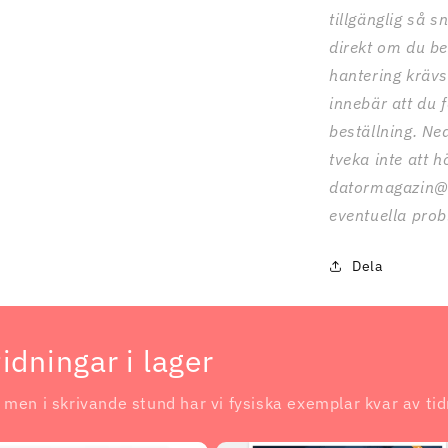
tillgänglig så s
direkt om du b
hantering krävs
innebär att du f
beställning. Ne
tveka inte att hö
datormagazin@d
eventuella prob
Dela
idningar i lager
 men i skrivande stund har vi fysiska exemplar kvar av ti