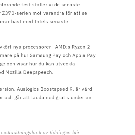
förande test ställer vi de senaste
 Z370-serien mot varandra för att se
terar bäst med Intels senaste
ovkört nya processorer i AMD:s Ryzen 2-
närmare på hur Samsung Pay och Apple Pay
ige och visar hur du kan utveckla
ed Mozilla Deepspeech.
ersion, Auslogics Boostspeed 9, är värd
r och går att ladda ned gratis under en
 nedladdningslänk av tidningen blir