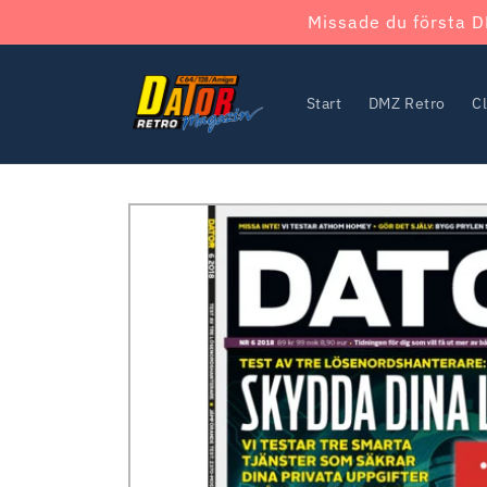
Skip to
Missade du första D
content
Start
DMZ Retro
C
Skip to
product
information