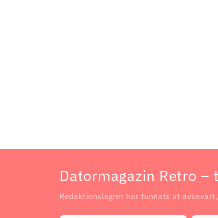
Datormagazin Retro – t
Redaktionslagret har tunnats ut avsevärt,