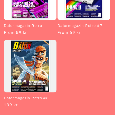
Datormagazin Retro
Datormagazin Retro #7
Regular
From 59 kr
Regular
From 69 kr
price
price
Datormagazin Retro #8
Regular
139 kr
price