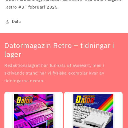
Retro #8 i februari 2025.
Dela
Datormagazin Retro – tidningar i
lager
Redaktionslagret har tunnats ut avsevärt, men i
skrivande stund har vi fysiska exemplar kvar av
tidningarna nedan.