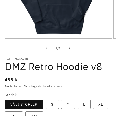
Open
O
media
m
1
2
of
1
/
4
in
in
modal
m
DATORMAGAZIN
DMZ Retro Hoodie v8
Regular
499 kr
price
Tax included.
Shipping
calculated at checkout.
Storlek
VÄLJ STORLEK
S
M
L
XL