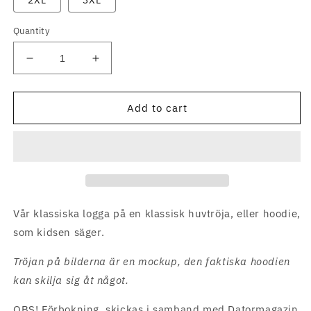
2XL
3XL
Quantity
Decrease
Increase
quantity
quantity
for
for
DMZ
DMZ
Add to cart
Retro
Retro
Hoodie
Hoodie
v8
v8
Vår klassiska logga på en klassisk huvtröja, eller hoodie,
som kidsen säger.
Tröjan på bilderna är en mockup, den faktiska hoodien
kan skilja sig åt något.
OBS! Förbokning, skickas i samband med Datormagazin